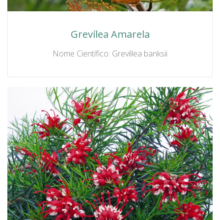
Grevílea Amarela
Nome Científico: Grevillea banksii