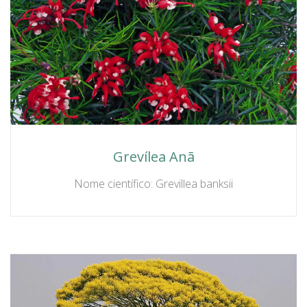
Grevílea Anã
Nome científico: Grevillea banksii