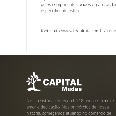
pelos componentes ácidos orgânicos, lipíd
especialmente ésteres.
fonte: http://www.todafruta.com.br/atem
Nossa história começou há 18 anos com muito
amor e dedicação. Nos primórdios de nossa
história, começamos atuando no comércio de