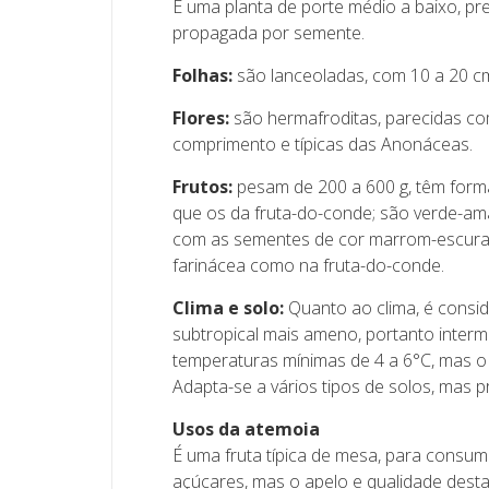
É uma planta de porte médio a baixo, 
propagada por semente.
Folhas:
são lanceoladas, com 10 a 20 c
Flores:
são hermafroditas, parecidas co
comprimento e típicas das Anonáceas.
Frutos:
pesam de 200 a 600 g, têm form
que os da fruta-do-conde; são verde-am
com as sementes de cor marrom-escura.
farinácea como na fruta-do-conde.
Clima e solo:
Quanto ao clima, é consi
subtropical mais ameno, portanto interme
temperaturas mínimas de 4 a 6°C, mas o 
Adapta-se a vários tipos de solos, mas 
Usos da atemoia
É uma fruta típica de mesa, para consumo
açúcares, mas o apelo e qualidade dest