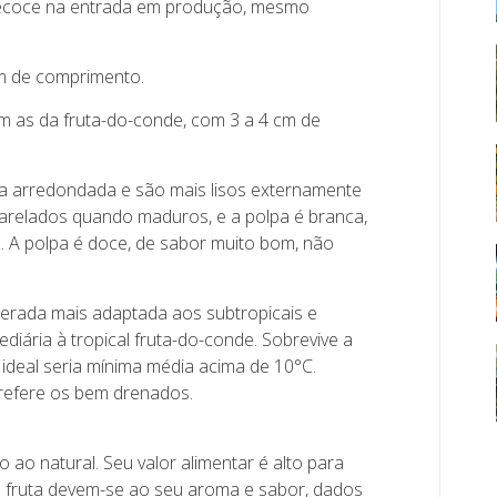
precoce na entrada em produção, mesmo
m de comprimento.
m as da fruta-do-conde, com 3 a 4 cm de
a arredondada e são mais lisos externamente
arelados quando maduros, e a polpa é branca,
 A polpa é doce, de sabor muito bom, não
derada mais adaptada aos subtropicais e
diária à tropical fruta-do-conde. Sobrevive a
ideal seria mínima média acima de 10°C.
prefere os bem drenados.
 ao natural. Seu valor alimentar é alto para
a fruta devem-se ao seu aroma e sabor, dados