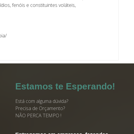
ios, fenóis e constituintes voláteis,
oia/
Estamos te Esperando!
Está com alguma dúvida?
Precisa de Orçamento?
NÃO PERCA TEMPO !