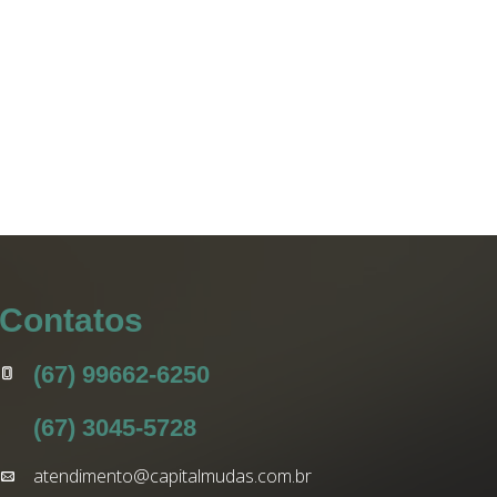
Contatos
(67) 99662-6250
(67) 3045-5728
atendimento@capitalmudas.com.br