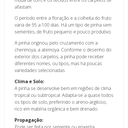
muda de tom, e os tecidos entre os carpelos se
afastam.
O período entre a floração e a colheita do fruto
varia de 95 a 100 dias. Há um tipo de pinha sem
sementes, de fruto pequeno e pouco produtivo.
A pinha originou, pelo cruzamento com a
cherimoya, a atemoya. Conforme o desenho do
exterior dos carpelos, a pinha pode receber
diferentes nomes, ou tipos, mas há poucas
variedades selecionadas.
Clima e Solo:
A pinha se desenvolve bem em regiões de clima
tropical ou subtropical. Adapta-se a quase todos
os tipos de solo, preferindo o areno-argiloso,
rico em matéria orgânica e bem drenado.
Propagação:
Pode ser feita por semente ou enxertia.